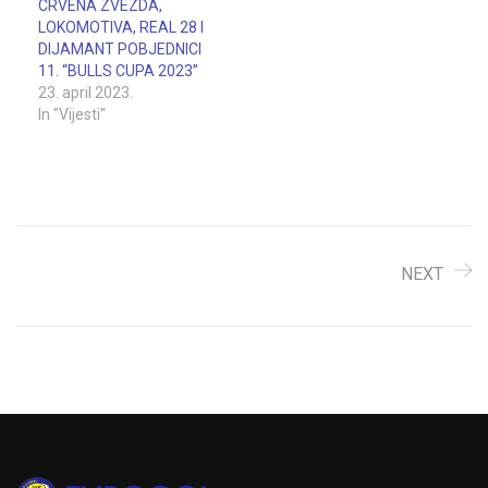
CRVENA ZVEZDA,
ekipu Szeged Grosics
LOKOMOTIVA, REAL 28 I
Akademia sa 1:0, u
DIJAMANT POBJEDNICI
finalnom susretu,…
11. “BULLS CUPA 2023”
23. april 2023.
In "Vijesti"
NEXT