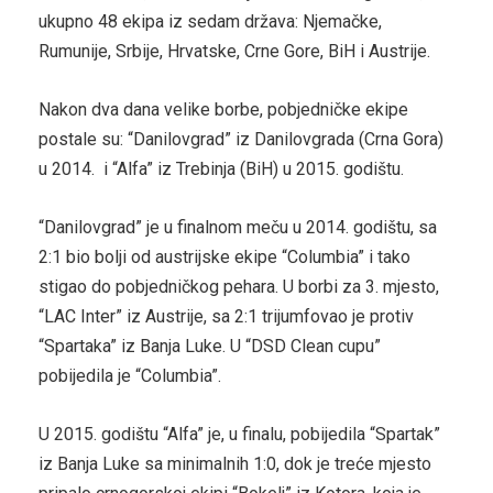
ukupno 48 ekipa iz sedam država: Njemačke,
Rumunije, Srbije, Hrvatske, Crne Gore, BiH i Austrije.
Nakon dva dana velike borbe, pobjedničke ekipe
postale su: “Danilovgrad” iz Danilovgrada (Crna Gora)
u 2014. i “Alfa” iz Trebinja (BiH) u 2015. godištu.
“Danilovgrad” je u finalnom meču u 2014. godištu, sa
2:1 bio bolji od austrijske ekipe “Columbia” i tako
stigao do pobjedničkog pehara. U borbi za 3. mjesto,
“LAC Inter” iz Austrije, sa 2:1 trijumfovao je protiv
“Spartaka” iz Banja Luke. U “DSD Clean cupu”
pobijedila je “Columbia”.
U 2015. godištu “Alfa” je, u finalu, pobijedila “Spartak”
iz Banja Luke sa minimalnih 1:0, dok je treće mjesto