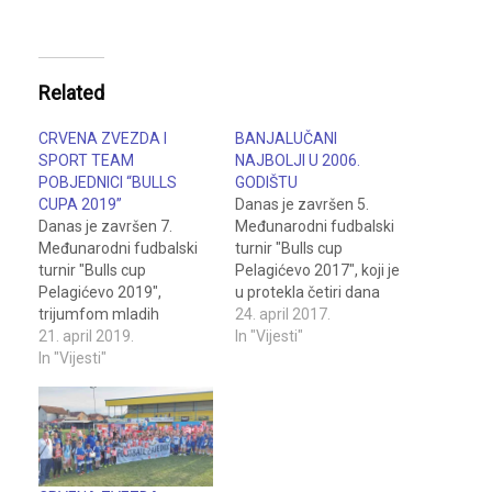
Related
CRVENA ZVEZDA I
BANJALUČANI
SPORT TEAM
NAJBOLJI U 2006.
POBJEDNICI “BULLS
GODIŠTU
CUPA 2019”
Danas je završen 5.
Danas je završen 7.
Međunarodni fudbalski
Međunarodni fudbalski
turnir "Bulls cup
turnir "Bulls cup
Pelagićevo 2017", koji je
Pelagićevo 2019",
u protekla četiri dana
trijumfom mladih
održan u Pelagićevu. Na
24. april 2017.
fudbalerea Crvene
21. april 2019.
turniru za 2006. godište
In "Vijesti"
zvezde iz Beograda, u
In "Vijesti"
pobijedila je ekipaFK
konkurenciji 2007. i 2008.
"Mladost Farma prom" iz
godišta i Sport teama iz
Banja Luke, koja je u
Banja Luke u 2009.
finalnom susretu bila
godištu. U konkurenciji
bolja od Škole nogometa
2007. Crvena zvezda je
"Perfect" iz Srebrenika
pobijedila mađarsku
sa 2:0 nakon…