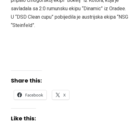
pripalo crnogorskoj ekipi “Bokelj” iz Kotora, koja je
savladala sa 2:0 rumunsku ekipu “Dinamic” iz Oradee.
U “DSD Clean cupu” pobijedila je austrijska ekipa “NSG
“Steinfeld”.
Share this:
Facebook
X
Like this: