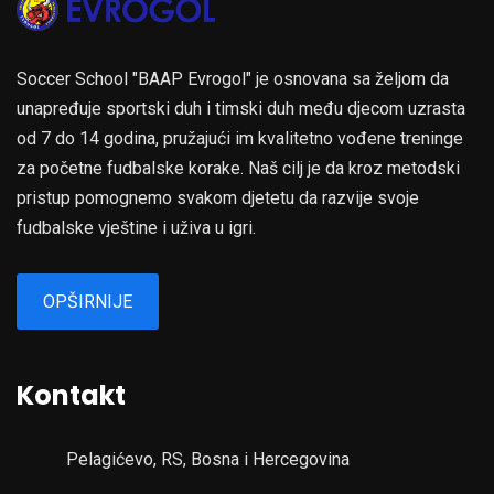
Soccer School "BAAP Evrogol" je osnovana sa željom da
unapređuje sportski duh i timski duh među djecom uzrasta
od 7 do 14 godina, pružajući im kvalitetno vođene treninge
za početne fudbalske korake. Naš cilj je da kroz metodski
pristup pomognemo svakom djetetu da razvije svoje
fudbalske vještine i uživa u igri.
OPŠIRNIJE
Kontakt
Pelagićevo, RS, Bosna i Hercegovina