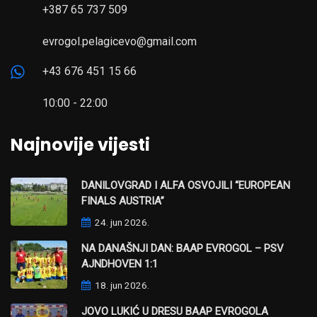
+387 65 737 509
evrogol.pelagicevo@gmail.com
+43 676 451 15 66
10:00 - 22:00
Najnovije vijesti
DANILOVGRAD I ALFA OSVOJILI “EUROPEAN
FINALS AUSTRIA”
24. jun 2026.
NA DANAŠNJI DAN: BAAP EVROGOL – PSV
AJNDHOVEN 1:1
18. jun 2026.
JOVO LUKIĆ U DRESU BAAP EVROGOLA