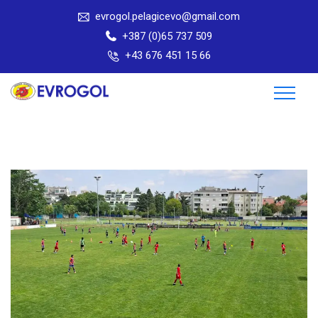
evrogol.pelagicevo@gmail.com
+387 (0)65 737 509
+43 676 451 15 66