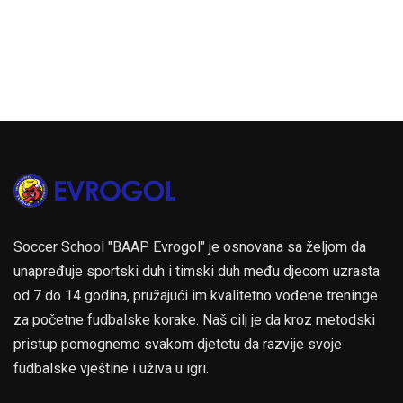
Soccer School "BAAP Evrogol" je osnovana sa željom da
unapređuje sportski duh i timski duh među djecom uzrasta
od 7 do 14 godina, pružajući im kvalitetno vođene treninge
za početne fudbalske korake. Naš cilj je da kroz metodski
pristup pomognemo svakom djetetu da razvije svoje
fudbalske vještine i uživa u igri.