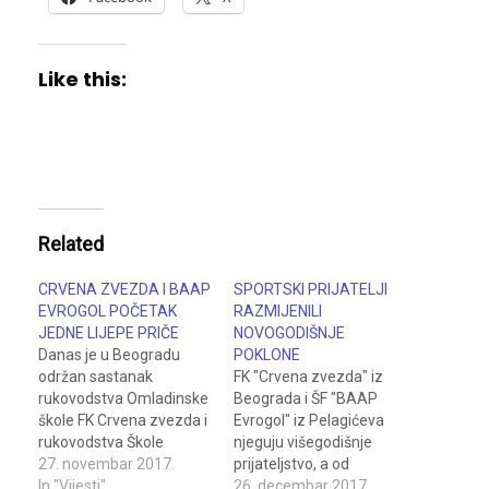
Like this:
Related
CRVENA ZVEZDA I BAAP
SPORTSKI PRIJATELJI
EVROGOL POČETAK
RAZMIJENILI
JEDNE LIJEPE PRIČE
NOVOGODIŠNJE
Danas je u Beogradu
POKLONE
održan sastanak
FK "Crvena zvezda" iz
rukovodstva Omladinske
Beograda i ŠF "BAAP
škole FK Crvena zvezda i
Evrogol" iz Pelagićeva
rukovodstva Škole
njeguju višegodišnje
fudbala BAAP Evrogol.
27. novembar 2017.
prijateljstvo, a od
Tema razgovora bio je
In "Vijesti"
14.10.2017. godine
26. decembar 2017.