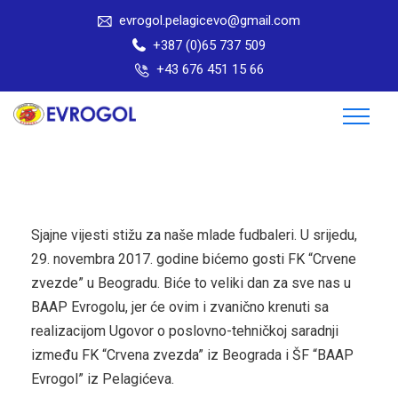
evrogol.pelagicevo@gmail.com
+387 (0)65 737 509
+43 676 451 15 66
Sjajne vijesti stižu za naše mlade fudbaleri. U srijedu,
29. novembra 2017. godine bićemo gosti FK “Crvene
zvezde” u Beogradu. Biće to veliki dan za sve nas u
BAAP Evrogolu, jer će ovim i zvanično krenuti sa
realizacijom Ugovor o poslovno-tehničkoj saradnji
između FK “Crvena zvezda” iz Beograda i ŠF “BAAP
Evrogol” iz Pelagićeva.