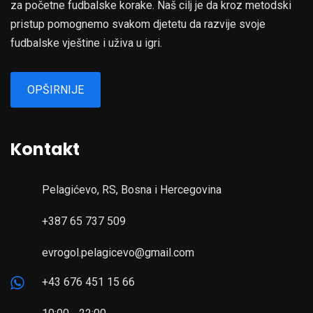
za početne fudbalske korake. Naš cilj je da kroz metodski
pristup pomognemo svakom djetetu da razvije svoje
fudbalske vještine i uživa u igri.
OPŠIRNIJE
Kontakt
Pelagićevo, RS, Bosna i Hercegovina
+387 65 737 509
evrogol.pelagicevo@gmail.com
+43 676 451 15 66