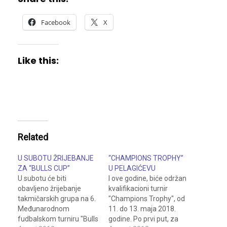
Facebook
X
Like this:
Related
U SUBOTU ŽRIJEBANJE
“CHAMPIONS TROPHY”
ZA “BULLS CUP”
U PELAGIĆEVU
U subotu će biti
I ove godine, biće održan
obavljeno žrijebanje
kvalifikacioni turnir
takmičarskih grupa na 6.
"Champions Trophy", od
Međunarodnom
11. do 13. maja 2018.
fudbalskom turniru "Bulls
godine. Po prvi put, za