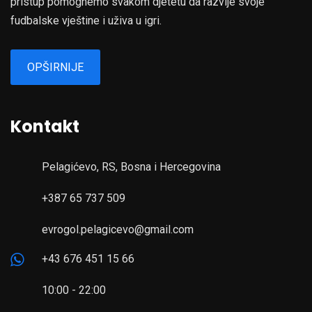
pristup pomognemo svakom djetetu da razvije svoje
fudbalske vještine i uživa u igri.
OPŠIRNIJE
Kontakt
Pelagićevo, RS, Bosna i Hercegovina
+387 65 737 509
evrogol.pelagicevo@gmail.com
+43 676 451 15 66
10:00 - 22:00