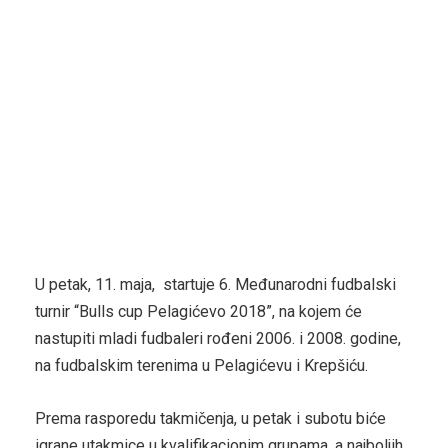
U petak, 11. maja, startuje 6. Međunarodni fudbalski
turnir “Bulls cup Pelagićevo 2018”, na kojem će
nastupiti mladi fudbaleri rođeni 2006. i 2008. godine,
na fudbalskim terenima u Pelagićevu i Krepšiću.
Prema rasporedu takmičenja, u petak i subotu biće
igrane utakmice u kvalifikacionim grupama, a najboljih