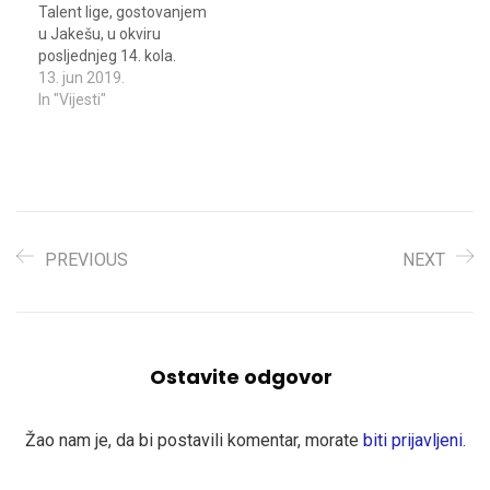
Talent lige, gostovanjem
u Jakešu, u okviru
posljednjeg 14. kola.
Kada rezimiramo
13. jun 2019.
sezonu, od četiri
In "Vijesti"
generacije, 2008. godište
je bila najubjedljivija u
svim kategorijama, U 10
utakmica, ostvaren je
skor od 10 pobjeda i sa
maksimalnih 30 bodova,
zasluženo nose epitet
PREVIOUS
NEXT
najbolje ekipe. Selekcija
2007.…
Ostavite odgovor
Žao nam je, da bi postavili komentar, morate
biti prijavljeni
.