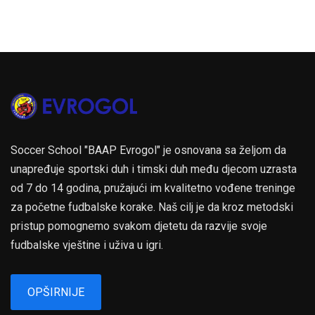
Soccer School "BAAP Evrogol" je osnovana sa željom da
unapređuje sportski duh i timski duh među djecom uzrasta
od 7 do 14 godina, pružajući im kvalitetno vođene treninge
za početne fudbalske korake. Naš cilj je da kroz metodski
pristup pomognemo svakom djetetu da razvije svoje
fudbalske vještine i uživa u igri.
OPŠIRNIJE