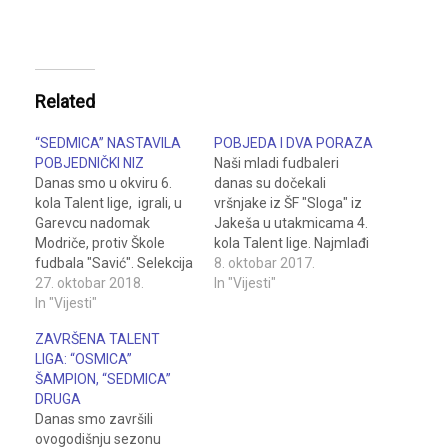
Related
“SEDMICA” NASTAVILA
POBJEDA I DVA PORAZA
POBJEDNIČKI NIZ
Naši mladi fudbaleri
Danas smo u okviru 6.
danas su dočekali
kola Talent lige, igrali, u
vršnjake iz ŠF "Sloga" iz
Garevcu nadomak
Jakeša u utakmicama 4.
Modriče, protiv Škole
kola Talent lige. Najmlađi
fudbala "Savić". Selekcija
fudbaleri, selekcija 2009.
8. oktobar 2017.
2007. nastavila je svoj
27. oktobar 2018.
ostvarila je pobjedu, dok
In "Vijesti"
pobjednički niz i ostvarila
In "Vijesti"
su selekcije 2005. i 2007.
šestu uzastopnu
doživjele poraze. U
ZAVRŠENA TALENT
pobjedu, ovoga puta
prijateljskoj utakmici,
LIGA: “OSMICA”
pobjeda je ostvarena
selekcija 2010. je
ŠAMPION, “SEDMICA”
rezultatom 6:2. Selekcije
ostvarila pobjedu od 3:1.
DRUGA
2009. i 2010. upisale su
Svi susreti, sa našim
Danas smo završili
dva ubjedljiva poraza, od
sportskim prijateljima i…
ovogodišnju sezonu
2:7 i 0:4, tako…