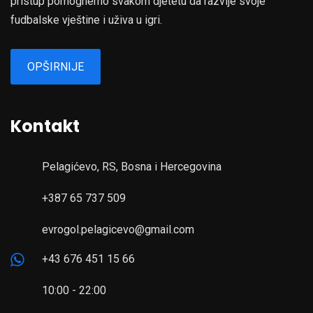
pristup pomognemo svakom djetetu da razvije svoje
fudbalske vještine i uživa u igri.
OPŠIRNIJE
Kontakt
Pelagićevo, RS, Bosna i Hercegovina
+387 65 737 509
evrogol.pelagicevo@gmail.com
+43 676 451 15 66
10:00 - 22:00