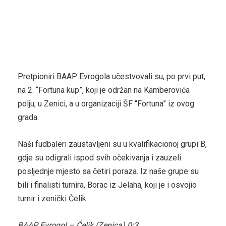
Pretpioniri BAAP Evrogola učestvovali su, po prvi put,
na 2. “Fortuna kup”, koji je održan na Kamberovića
polju, u Zenici, a u organizaciji ŠF “Fortuna” iz ovog
grada.
Naši fudbaleri zaustavljeni su u kvalifikacionoj grupi B,
gdje su odigrali ispod svih očekivanja i zauzeli
posljednje mjesto sa četiri poraza. Iz naše grupe su
bili i finalisti turnira, Borac iz Jelaha, koji je i osvojio
turnir i zenički Čelik.
BAAP Evrogol – Čelik (Zenica) 0:3