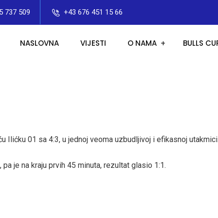
5 737 509
+43 676 451 15 66
NASLOVNA
VIJESTI
O NAMA
BULLS CU
 Ilićku 01 sa 4:3, u jednoj veoma uzbudljivoj i efikasnoj utakmici
pa je na kraju prvih 45 minuta, rezultat glasio 1:1.