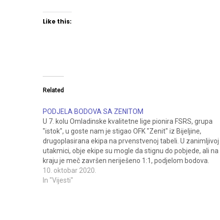
Like this:
Related
PODJELA BODOVA SA ZENITOM
U 7. kolu Omladinske kvalitetne lige pionira FSRS, grupa
"istok", u goste nam je stigao OFK "Zenit" iz Bijeljine,
drugoplasirana ekipa na prvenstvenoj tabeli. U zanimljivoj
utakmici, obje ekipe su mogle da stignu do pobjede, ali na
kraju je meč završen neriješeno 1:1, podjelom bodova.
Gosti su stigli do prednosti…
10. oktobar 2020.
In "Vijesti"