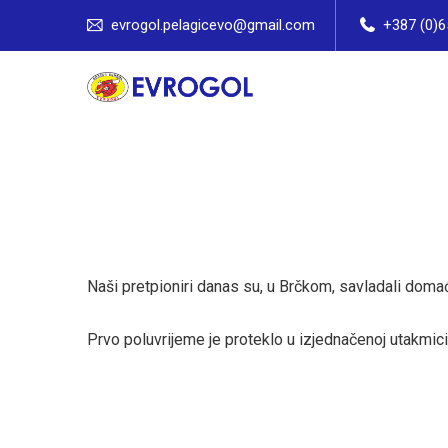
evrogol.pelagicevo@gmail.com
+387 (0)6
Naši pretpioniri danas su, u Brčkom, savladali domaću
Prvo poluvrijeme je proteklo u izjednačenoj utakmici, 