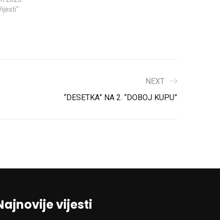
Vijesti"
NEXT
“DESETKA” NA 2. “DOBOJ KUPU”
Najnovije vijesti