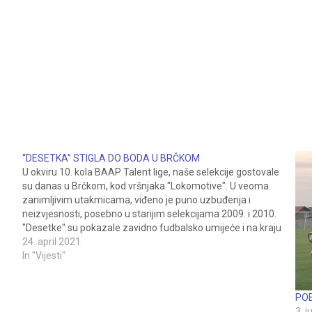
“DESETKA” STIGLA DO BODA U BRČKOM
U okviru 10. kola BAAP Talent lige, naše selekcije gostovale
su danas u Brčkom, kod vršnjaka "Lokomotive". U veoma
zanimljivim utakmicama, viđeno je puno uzbuđenja i
neizvjesnosti, posebno u starijim selekcijama 2009. i 2010.
"Desetke" su pokazale zavidno fudbalsko umijeće i na kraju
je meč završen neriješeno 1:1. Kod 2009.,…
24. april 2021.
In "Vijesti"
PO
3. 