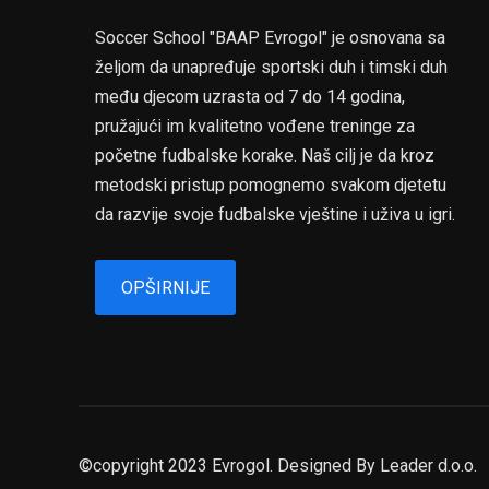
Soccer School "BAAP Evrogol" je osnovana sa
željom da unapređuje sportski duh i timski duh
među djecom uzrasta od 7 do 14 godina,
pružajući im kvalitetno vođene treninge za
početne fudbalske korake. Naš cilj je da kroz
metodski pristup pomognemo svakom djetetu
da razvije svoje fudbalske vještine i uživa u igri.
OPŠIRNIJE
©copyright 2023 Evrogol. Designed By
Leader d.o.o.