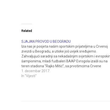
Related
SJAJAN PROVOD U BEOGRADU
Iza nas je posjeta našim sportskim prijateljima u Crvenoj
zvezdi u Beogradu, a utiske još uvijek sređujemo.
Zahvaljujući saradnji sa nekadašnjim svjetskim i evropsk
šampionima, mladi fudbaleri BAAP Evrogola izašli su na
teren stadiona "Rajko Mitić", sa prvotimcima Crvene
zvezde i Radnika, na utakmici Superlige Srbije, što će biti
1. decembar 2017.
jedna…
In "Vijesti"