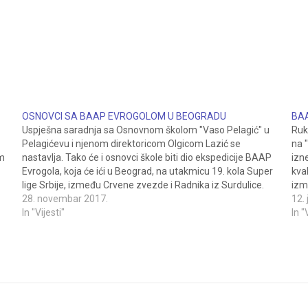
OSNOVCI SA BAAP EVROGOLOM U BEOGRADU
BA
Uspješna saradnja sa Osnovnom školom "Vaso Pelagić" u
Ruk
Pelagićevu i njenom direktoricom Olgicom Lazić se
na 
im
nastavlja. Tako će i osnovci škole biti dio ekspedicije BAAP
izn
Evrogola, koja će ići u Beograd, na utakmicu 19. kola Super
kva
lige Srbije, između Crvene zvezde i Radnika iz Surdulice.
izm
- Raduje nas svaki uspjeh Škole…
28. novembar 2017.
naš
12.
In "Vijesti"
In "