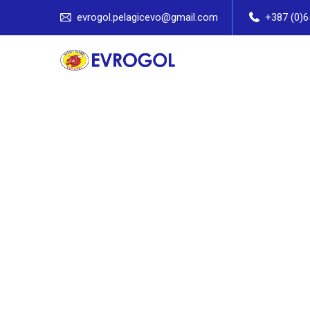
evrogol.pelagicevo@gmail.com
+387 (0)6