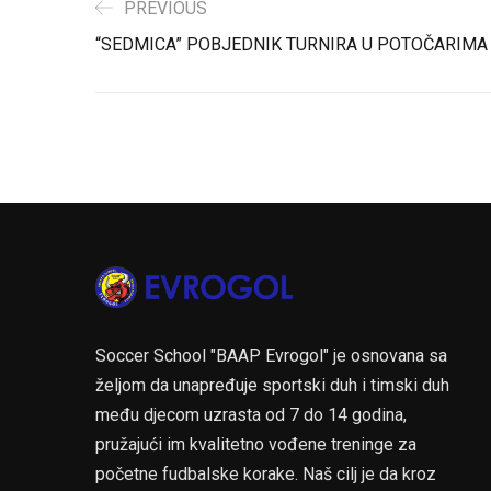
PREVIOUS
“SEDMICA” POBJEDNIK TURNIRA U POTOČARIMA
Soccer School "BAAP Evrogol" je osnovana sa
željom da unapređuje sportski duh i timski duh
među djecom uzrasta od 7 do 14 godina,
pružajući im kvalitetno vođene treninge za
početne fudbalske korake. Naš cilj je da kroz