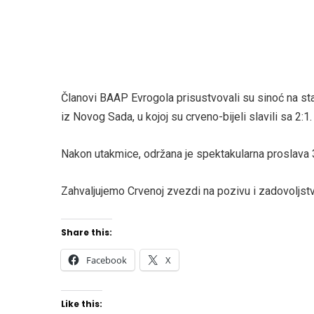
Članovi BAAP Evrogola prisustvovali su sinoć na sta
iz Novog Sada, u kojoj su crveno-bijeli slavili sa 2:1.
Nakon utakmice, održana je spektakularna proslava 3
Zahvaljujemo Crvenoj zvezdi na pozivu i zadovoljstvo
Share this:
Facebook
X
Like this: