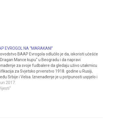
AP EVROGOL NA “MARAKANI”
ovodstvo BAAP Evrogola odlučilo je da, iskoristi učešće
"Dragan Mance kupu" u Beogradu i da napravi
enađenje za svoje fudbalere da gledaju uživo utakmicu
lifikacija za Svjetsko prvenstvo 1918. godine u Rusiji,
eđu Srbije i Velsa. Iznenađenje je u potpunosti uspjelo i
i mladi fudbaleri, zajedno sa preko 50.000…
 jun 2017.
Vijesti"