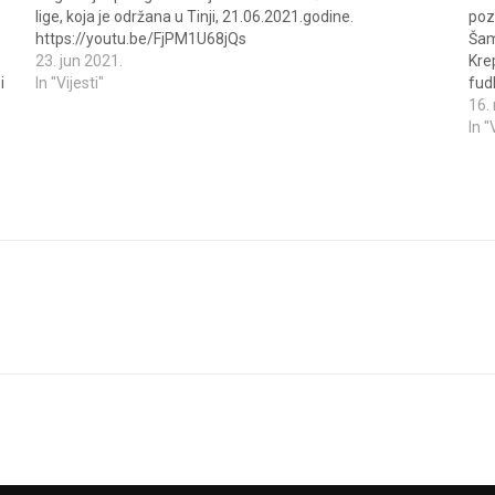
lige, koja je održana u Tinji, 21.06.2021.godine.
pozn
https://youtu.be/FjPM1U68jQs
Šam
23. jun 2021.
Kre
i
In "Vijesti"
fud
mje
16.
In "