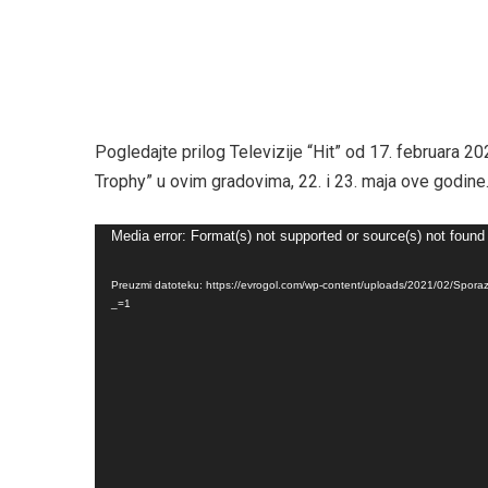
Pogledajte prilog Televizije “Hit” od 17. februara
Trophy” u ovim gradovima, 22. i 23. maja ove godine
Pregledač
Media error: Format(s) not supported or source(s) not found
video
Preuzmi datoteku: https://evrogol.com/wp-content/uploads/2021/02/Spor
zapisa
_=1