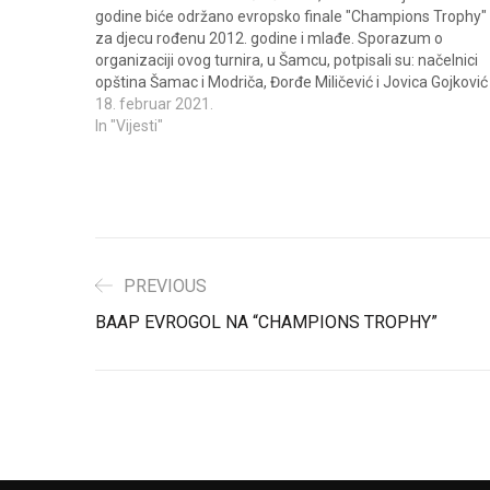
godine biće održano evropsko finale "Champions Trophy"
za djecu rođenu 2012. godine i mlađe. Sporazum o
organizaciji ovog turnira, u Šamcu, potpisali su: načelnici
opština Šamac i Modriča, Đorđe Miličević i Jovica Gojković 
prvi čovjek Balkan Alpe adria…
18. februar 2021.
In "Vijesti"
PREVIOUS
BAAP EVROGOL NA “CHAMPIONS TROPHY”