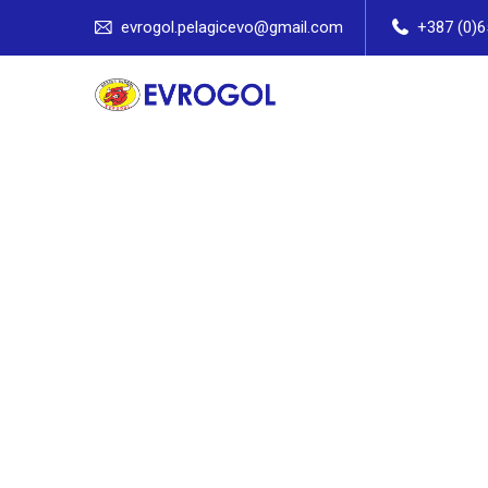
evrogol.pelagicevo@gmail.com
+387 (0)6