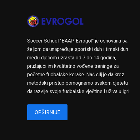
Soccer School "BAAP Evrogol" je osnovana sa
željom da unapređuje sportski duh i timski duh
među djecom uzrasta od 7 do 14 godina,
pružajući im kvalitetno vođene treninge za
početne fudbalske korake. Naš cilj je da kroz
metodski pristup pomognemo svakom djetetu
da razvije svoje fudbalske vještine i uživa u igri.
OPŠIRNIJE