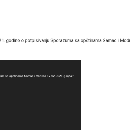
 2021. godine o potpisivanju Sporazuma sa opštinama Šamac i Mod
.
azum-sa-opstinama-Samac-i-Modrica-17.02.2021.g.mp4?