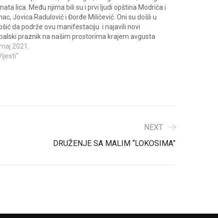
ata lica. Među njima bili su i prvi ljudi opština Modriča i
ac, Jovica Radulović i Đorđe Miličević. Oni su došli u
pšić da podrže ovu manifestaciju i najavili novi
balski praznik na našim prostorima krajem avgusta
seca. Naime,…
 maj 2021.
Vijesti"
NEXT
DRUŽENJE SA MALIM “LOKOSIMA”