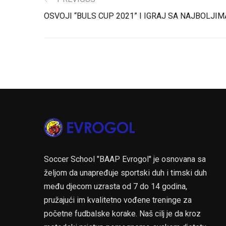
OSVOJI “BULS CUP 2021” I IGRAJ SA NAJBOLJIM
Soccer School "BAAP Evrogol" je osnovana sa
željom da unapređuje sportski duh i timski duh
među djecom uzrasta od 7 do 14 godina,
pružajući im kvalitetno vođene treninge za
početne fudbalske korake. Naš cilj je da kroz