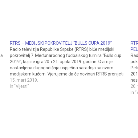
RTRS – MEDIJSKI POKROVITELJ “BULLS CUPA 2019”
RTR
Radio televizija Republike Srpske (RTRS) biće medijski
PEL
pa
pokrovitelj 7. Međunarodnog fudbalskog turnira "Bulls cup
Rad
2019", koji se igra 20. i 21. aprila 2019. godine. Ovim je
pok
nastavljena dugogodišnja uspješna saradnja sa ovom
Pel
medijskom kućom. Vjerujemo da će novinari RTRS prenijeti
201
lijepe slike sa našeg fudbalskog turnira, na kojem će
15. mart 2019.
nas
nastupiti…
In "Vijesti"
pok
20.
će 
In "