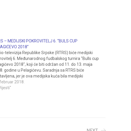
S – MEDIJSKI POKROVITELJ 6. “BULS CUP
AGIĆEVO 2018”
io-televizija Republike Srpske (RTRS) biće medijski
rovitelj 6. Međunarodnog fudbalskog turnira "Bulls cup
agićevo 2018", koji će biti održan od 11. do 13. maja
8. godine u Pelagićevu. Saradnja sa RTRS biće
tavljena, jer je ova medijska kuća bila medijski
rovitelj našeg turnira i ranijih godina. Nema sumnje da
 februar 2018.
slike…
Vijesti"
NEXT