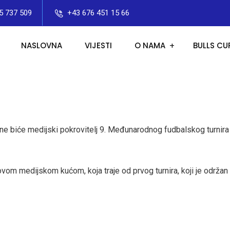
5 737 509
+43 676 451 15 66
NASLOVNA
VIJESTI
O NAMA
BULLS CU
e biće medijski pokrovitelj 9. Međunarodnog fudbalskog turnira “B
vom medijskom kućom, koja traje od prvog turnira, koji je održan