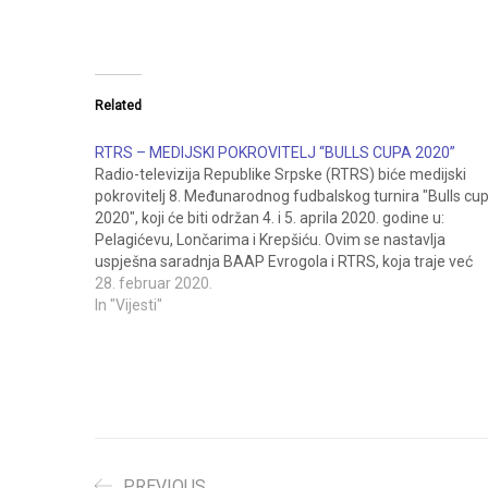
Related
RTRS – MEDIJSKI POKROVITELJ “BULLS CUPA 2020”
Radio-televizija Republike Srpske (RTRS) biće medijski
pokrovitelj 8. Međunarodnog fudbalskog turnira "Bulls cu
2020", koji će biti održan 4. i 5. aprila 2020. godine u:
Pelagićevu, Lončarima i Krepšiću. Ovim se nastavlja
uspješna saradnja BAAP Evrogola i RTRS, koja traje već
dugi niz godina. Vjerujemo da će lijepe slike sa…
28. februar 2020.
In "Vijesti"
PREVIOUS