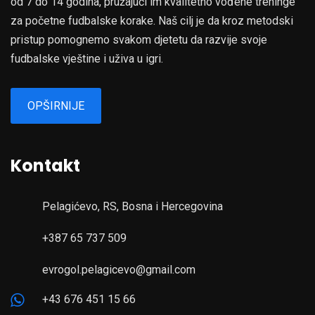
od 7 do 14 godina, pružajući im kvalitetno vođene treninge
za početne fudbalske korake. Naš cilj je da kroz metodski
pristup pomognemo svakom djetetu da razvije svoje
fudbalske vještine i uživa u igri.
OPŠIRNIJE
Kontakt
Pelagićevo, RS, Bosna i Hercegovina
+387 65 737 509
evrogol.pelagicevo@gmail.com
+43 676 451 15 66