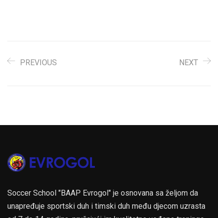
PREVIOUS
NEXT
Soccer School "BAAP Evrogol" je osnovana sa željom da
unapređuje sportski duh i timski duh među djecom uzrasta