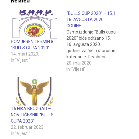
Related
“BULLS CUP 2020” – 15. I
16. AVGUSTA 2020.
GODINE
Osmo izdanje "Bulls cupa
2020" biće održano 15. i
POMJEREN TERMIN 8.
16. avgusta 2020.
“BULLS CUPA 2020”
godine, za četiri starosne
14. mart 2020.
kategorije. Prvobitni
In "Vijesti"
termin turnira bio je 4. i 5.
20. maj 2020.
april 2020. godine, kada
In "Vijesti"
se trebalo igrati u pet
kategorija, na tri
fudbalska terena.
Međutim, zbog
novonastale situacije sa
korona virusom,
T6 NIKA BEOGRAD –
organizacioni odbor je
NOVI UČESNIK “BULLS
morao…
CUPA 2023”
22. februar 2023.
In "Vijesti"