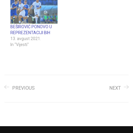
prijateljske utakmice sa
reprezentacijom Crne
Gore, koji će biti odigrani
u Zenici, 22. i 24. juna
BEŠIROVIĆ PONOVO U
2021. godine. Odlične
REPREZENTACIJI BIH
igre mladog Beširovića
13. avgust 2021.
u…
In "Vijesti"
PREVIOUS
NEXT