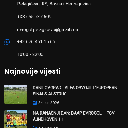
Pelagićevo, RS, Bosna i Hercegovina
+387 65 737 509
evrogol.pelagicevo@gmail.com
+43 676 451 15 66
10:00 - 22:00
Najnovije vijesti
DANILOVGRAD I ALFA OSVOJILI “EUROPEAN
FINALS AUSTRIA”
24. jun 2026.
NA DANAŠNJI DAN: BAAP EVROGOL – PSV
AJNDHOVEN 1:1
18. jun 2026.