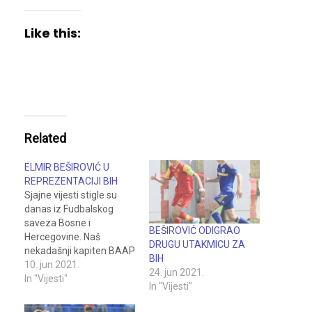
Like this:
Related
ELMIR BEŠIROVIĆ U
REPREZENTACIJI BIH
Sjajne vijesti stigle su
danas iz Fudbalskog
saveza Bosne i
BEŠIROVIĆ ODIGRAO
Hercegovine. Naš
DRUGU UTAKMICU ZA
nekadašnji kapiten BAAP
BIH
Evrogola, Elmir Beširović
10. jun 2021.
24. jun 2021.
pozvan je u U-17
In "Vijesti"
In "Vijesti"
reprezentaciju Bosne i
Hercegovine, za