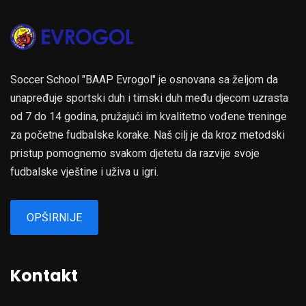
Soccer School "BAAP Evrogol" je osnovana sa željom da
unapređuje sportski duh i timski duh među djecom uzrasta
od 7 do 14 godina, pružajući im kvalitetno vođene treninge
za početne fudbalske korake. Naš cilj je da kroz metodski
pristup pomognemo svakom djetetu da razvije svoje
fudbalske vještine i uživa u igri.
OPŠIRNIJE
Kontakt