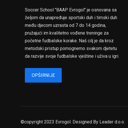
Soccer School "BAAP Evrogol" je osnovana sa
željom da unapređuje sportski duh i timski duh
među djecom uzrasta od 7 do 14 godina,
pružajući im kvalitetno vođene treninge za
početne fudbalske korake. Naš cilj je da kroz
metodski pristup pomognemo svakom djetetu
da razvije svoje fudbalske vještine i uživa u igri.
OPŠIRNIJE
©copyright 2023 Evrogol. Designed By
Leader d.o.o.