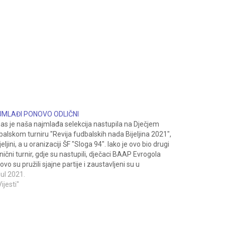
MLAĐI PONOVO ODLIČNI
as je naša najmlađa selekcija nastupila na Dječjem
balskom turniru "Revija fudbalskih nada Bijeljina 2021",
jeljini, a u oranizaciji ŠF "Sloga 94". Iako je ovo bio drugi
nični turnir, gdje su nastupili, dječaci BAAP Evrogola
vo su pružili sjajne partije i zaustavljeni su u
vrtfinalu. U grupi A osvojeno…
jul 2021.
Vijesti"