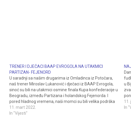
TRENER I DJEČACI BAAP EVROGOLA NA UTAKMICI
NAJ
PARTIZAN- FEJENORD
Dan
U saradnji sa našim drugarima iz Omladinca iz Potočara,
fud
naš trener Miroslav Lukanović i dječaci iz BAAP Evrogola,
u Bi
sinoć su bili na utakmici osmine finala Kupa konfederacije u
zva
Beogradu, između Partizana i holandskog Fejenorda. I
pono
pored hladnog vremena, naši momci su bili velika podrška
čet
11. 
beogradskim crno-bijelima. Iako rezultat nije bio…
11. mart 2022.
In "
In "Vijesti"