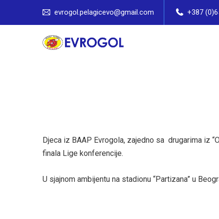
evrogol.pelagicevo@gmail.com
+387 (0)6
Djeca iz BAAP Evrogola, zajedno sa drugarima iz “Om
finala Lige konferencije.
U sjajnom ambijentu na stadionu “Partizana” u Beogra