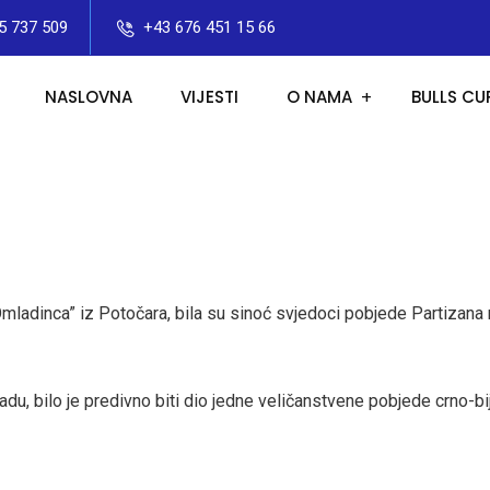
5 737 509
+43 676 451 15 66
NASLOVNA
VIJESTI
O NAMA
BULLS CU
ladinca” iz Potočara, bila su sinoć svjedoci pobjede Partizana 
du, bilo je predivno biti dio jedne veličanstvene pobjede crno-bi