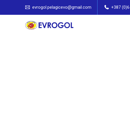
evrogol.pelagicevo@gmail.com
+387 (0)6