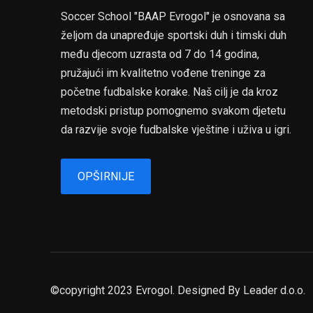
Soccer School "BAAP Evrogol" je osnovana sa
željom da unapređuje sportski duh i timski duh
među djecom uzrasta od 7 do 14 godina,
pružajući im kvalitetno vođene treninge za
početne fudbalske korake. Naš cilj je da kroz
metodski pristup pomognemo svakom djetetu
da razvije svoje fudbalske vještine i uživa u igri.
OPŠIRNIJE
©copyright 2023 Evrogol. Designed By
Leader d.o.o.