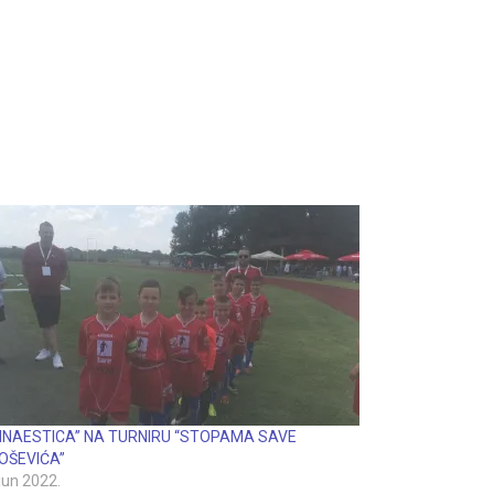
INAESTICA” NA TURNIRU “STOPAMA SAVE
OŠEVIĆA”
 jun 2022.