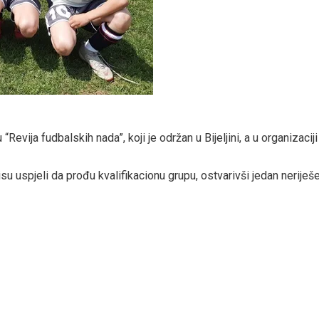
“Revija fudbalskih nada”, koji je održan u Bijeljini, a u organizaci
isu uspjeli da prođu kvalifikacionu grupu, ostvarivši jedan neriješ