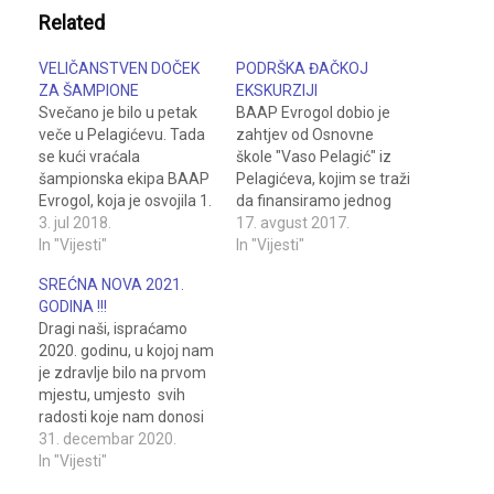
Related
VELIČANSTVEN DOČEK
PODRŠKA ĐAČKOJ
ZA ŠAMPIONE
EKSKURZIJI
Svečano je bilo u petak
BAAP Evrogol dobio je
veče u Pelagićevu. Tada
zahtjev od Osnovne
se kući vraćala
škole "Vaso Pelagić" iz
šampionska ekipa BAAP
Pelagićeva, kojim se traži
Evrogol, koja je osvojila 1.
da finansiramo jednog
mjesto na 1.
3. jul 2018.
učenika iz reda socijalno-
17. avgust 2017.
Međunarodnom turniru
In "Vijesti"
ugroženih lica na
In "Vijesti"
"Balaton Trofea 2018",
matursku ekskurziju
SREĆNA NOVA 2021.
koji se igrao od 25. do 29.
učenika 9. razreda, koja
GODINA !!!
juna 2018. godine u
će biti izvedena od 11. do
Dragi naši, ispraćamo
Šiofoku, u Mađarskoj.
15. septembra 2017.
2020. godinu, u kojoj nam
Roditelji i brojni naši
godine u crnogorsko
je zdravlje bilo na prvom
navijači, priredili su
ljetovalište Igalo. -
mjestu, umjesto svih
veličanstven…
Poznavajući dječju
radosti koje nam donosi
radost kada se…
najljepša igra na svijetu -
31. decembar 2020.
fudbal. Želimo opet igrati
In "Vijesti"
sa svim našim drugarima