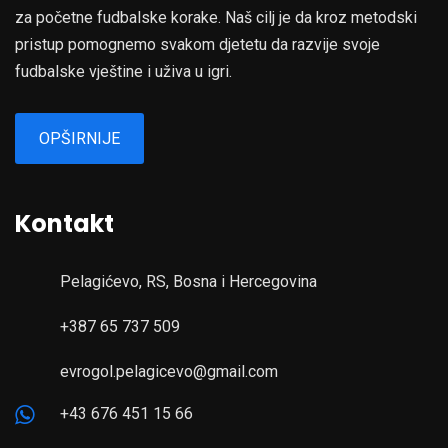
za početne fudbalske korake. Naš cilj je da kroz metodski
pristup pomognemo svakom djetetu da razvije svoje
fudbalske vještine i uživa u igri.
OPŠIRNIJE
Kontakt
Pelagićevo, RS, Bosna i Hercegovina
+387 65 737 509
evrogol.pelagicevo@gmail.com
+43 676 451 15 66