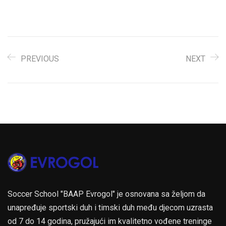
iz drugih ekipa, slaviti
golove, osvajati pehare i
medalje, družiti se,
putovati, kao i ranije.
Sljedeća 2021.…
PREVIOUS
NEXT
Soccer School "BAAP Evrogol" je osnovana sa željom da
unapređuje sportski duh i timski duh među djecom uzrasta
od 7 do 14 godina, pružajući im kvalitetno vođene treninge