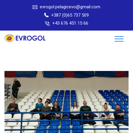
evrogol.pelagicevo@gmail.com
+387 (0)65 737 509
+43 676 451 15 66