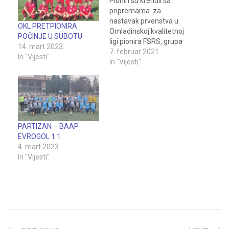
Pioniri su krenuli sa
pripremama za
nastavak prvenstva u
OKL PRETPIONIRA
Omladinskoj kvalitetnoj
POČINJE U SUBOTU
ligi pionira FSRS, grupa
14. mart 2023.
"istok". Trener Milan
7. februar 2021.
In "Vijesti"
Petrović od starta je
In "Vijesti"
nametnuo žestok tempo,
a tokom priprema biće
odigrane i četiri
pripremne - kontrolne
utakmice. Proljećni dio
prvenstva u Omladinskoj
PARTIZAN – BAAP
kvalitetnoj ligi pionira
EVROGOL 1:1
FSRS, hrupa "istok",
4. mart 2023.
počinje 20. marta…
In "Vijesti"