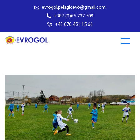
evrogol.pelagicevo@gmail.com
+387 (0)65 737 509
+43 676 451 15 66