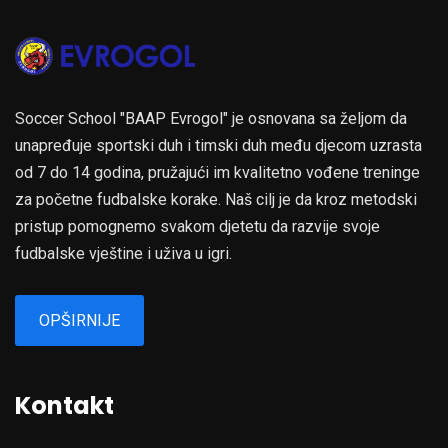
Soccer School "BAAP Evrogol" je osnovana sa željom da
unapređuje sportski duh i timski duh među djecom uzrasta
od 7 do 14 godina, pružajući im kvalitetno vođene treninge
za početne fudbalske korake. Naš cilj je da kroz metodski
pristup pomognemo svakom djetetu da razvije svoje
fudbalske vještine i uživa u igri.
OPŠIRNIJE
Kontakt