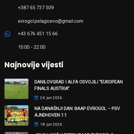
+387 65 737 509
evrogol.pelagicevo@gmail.com
+43 676 451 15 66
10:00 - 22:00
Najnovije vijesti
DANILOVGRAD I ALFA OSVOJILI “EUROPEAN
FINALS AUSTRIA”
24. jun 2026.
NA DANAŠNJI DAN: BAAP EVROGOL – PSV
AJNDHOVEN 1:1
18. jun 2026.