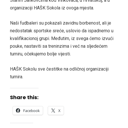
Starim Jankovcima kod Vinkovaca, u Hrvatskoj, a u
organizaciji HAŠK Sokola iz ovoga mjesta.
Naši fudbaleri su pokazali zavidnu borbenost, ali je
nedostatak sportske sreće, uslovio da ispadnemo u
kvalifikacionoj grupi. Međutim, iz svega ćemo izvući
pouke, nastaviti sa treninzima i već na sljedećem
turniru, očekujemo bolje vijesti.
HAŠK Sokolu sve čestitke na odličnoj organizaciji
turnira.
Share this:
Facebook
X