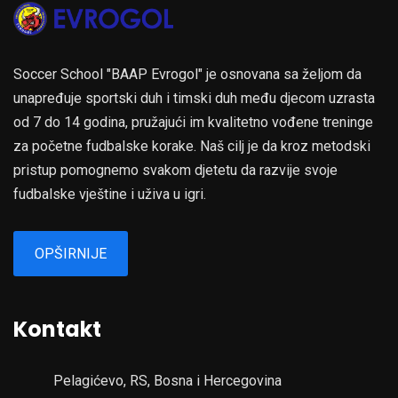
Soccer School "BAAP Evrogol" je osnovana sa željom da
unapređuje sportski duh i timski duh među djecom uzrasta
od 7 do 14 godina, pružajući im kvalitetno vođene treninge
za početne fudbalske korake. Naš cilj je da kroz metodski
pristup pomognemo svakom djetetu da razvije svoje
fudbalske vještine i uživa u igri.
OPŠIRNIJE
Kontakt
Pelagićevo, RS, Bosna i Hercegovina