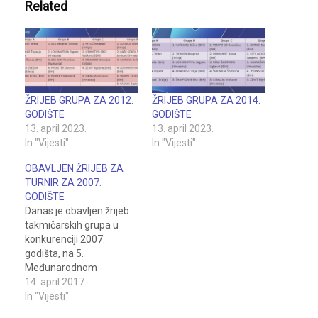
Related
ŽRIJEB GRUPA ZA 2012.
ŽRIJEB GRUPA ZA 2014.
GODIŠTE
GODIŠTE
13. april 2023.
13. april 2023.
In "Vijesti"
In "Vijesti"
OBAVLJEN ŽRIJEB ZA
TURNIR ZA 2007.
GODIŠTE
Danas je obavljen žrijeb
takmičarskih grupa u
konkurenciji 2007.
godišta, na 5.
Međunarodnom
fudbalskom turniru "Bulls
14. april 2017.
cup Pelagićevo 2017",
In "Vijesti"
koji se održava 22. i 23.