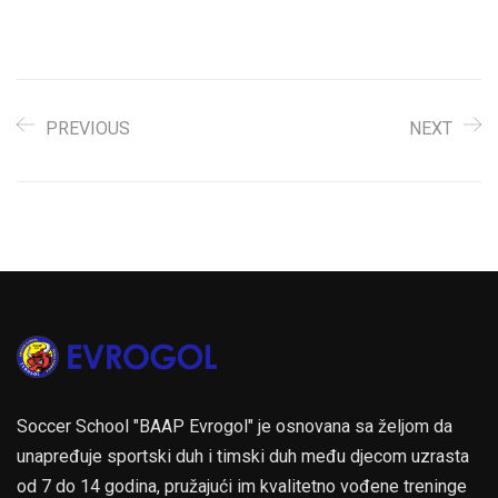
aprila u Pelagićevu.
Pobjednika turnira čeka
vrijedna nagrada,
odlazak na "Trofej
šampiona" u Austriju, od
16. do 18. juna 2017.
PREVIOUS
NEXT
godine, sa plaćenim svim
troškovima:…
Soccer School "BAAP Evrogol" je osnovana sa željom da
unapređuje sportski duh i timski duh među djecom uzrasta
od 7 do 14 godina, pružajući im kvalitetno vođene treninge