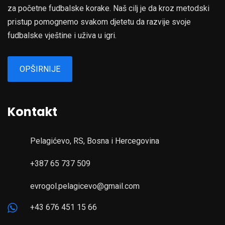
za početne fudbalske korake. Naš cilj je da kroz metodski
pristup pomognemo svakom djetetu da razvije svoje
fudbalske vještine i uživa u igri.
OPŠIRNIJE
Kontakt
Pelagićevo, RS, Bosna i Hercegovina
+387 65 737 509
evrogol.pelagicevo@gmail.com
+43 676 451 15 66