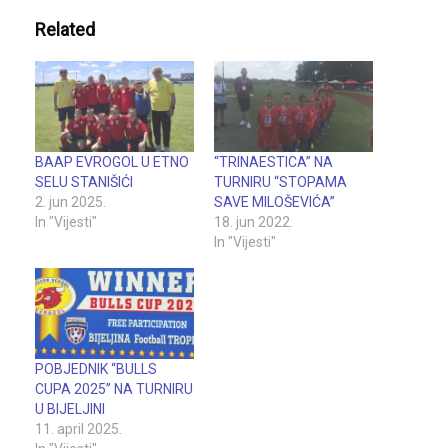
Related
BAAP EVROGOL U ETNO
“TRINAESTICA” NA
SELU STANIŠIĆI
TURNIRU “STOPAMA
2. jun 2025.
SAVE MILOŠEVIĆA”
In "Vijesti"
18. jun 2022.
In "Vijesti"
POBJEDNIK “BULLS
CUPA 2025” NA TURNIRU
U BIJELJINI
11. april 2025.