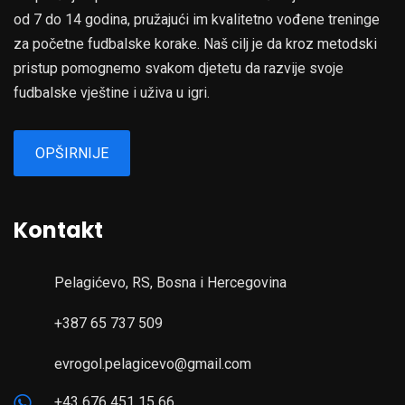
od 7 do 14 godina, pružajući im kvalitetno vođene treninge
za početne fudbalske korake. Naš cilj je da kroz metodski
pristup pomognemo svakom djetetu da razvije svoje
fudbalske vještine i uživa u igri.
OPŠIRNIJE
Kontakt
Pelagićevo, RS, Bosna i Hercegovina
+387 65 737 509
evrogol.pelagicevo@gmail.com
+43 676 451 15 66