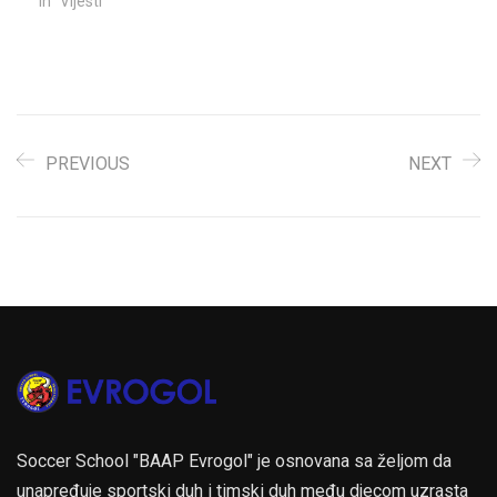
In "Vijesti"
PREVIOUS
NEXT
Soccer School "BAAP Evrogol" je osnovana sa željom da
unapređuje sportski duh i timski duh među djecom uzrasta