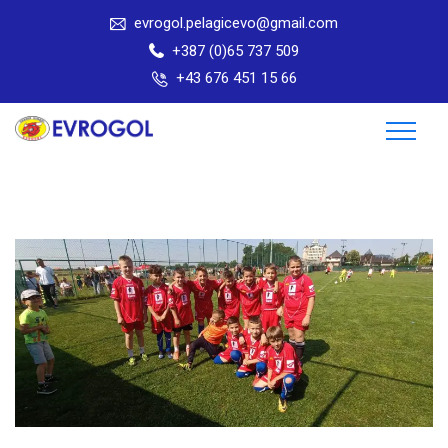
evrogol.pelagicevo@gmail.com
+387 (0)65 737 509
+43 676 451 15 66