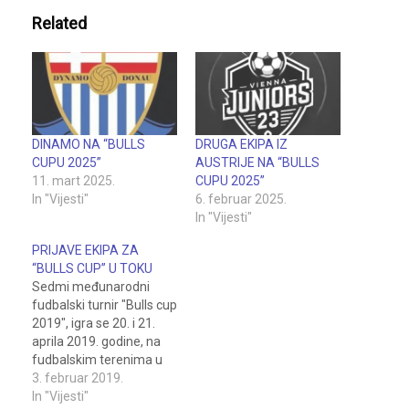
Related
DINAMO NA “BULLS
DRUGA EKIPA IZ
CUPU 2025”
AUSTRIJE NA “BULLS
11. mart 2025.
CUPU 2025”
In "Vijesti"
6. februar 2025.
In "Vijesti"
PRIJAVE EKIPA ZA
“BULLS CUP” U TOKU
Sedmi međunarodni
fudbalski turnir "Bulls cup
2019", igra se 20. i 21.
aprila 2019. godine, na
fudbalskim terenima u
Pelagićevu i Krepšiću, u
3. februar 2019.
konkurenciji U-10, U-11 i
In "Vijesti"