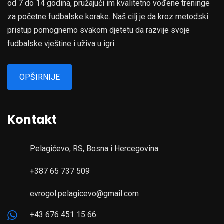
od 7 do 14 godina, pružajući im kvalitetno vođene treninge
za početne fudbalske korake. Naš cilj je da kroz metodski
pristup pomognemo svakom djetetu da razvije svoje
fudbalske vještine i uživa u igri.
OPŠIRNIJE
Kontakt
Pelagićevo, RS, Bosna i Hercegovina
+387 65 737 509
evrogol.pelagicevo@gmail.com
+43 676 451 15 66