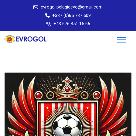
evrogol.pelagicevo@gmail.com
+387 (0)65 737 509
+43 676 451 15 66