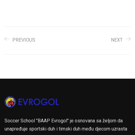
U-12. Prijava ekipa je u
toku, a veliki broj ekipa je
već rezervisao svoje
mjesto na ovom
renomiranom turniru.
Izvjesno je da će…
PREVIOUS
NEXT
Soccer School "BAAP Evrogol" je osnovana sa željom da
unapređuje sportski duh i timski duh među djecom uzrasta