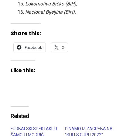
Lokomotiva Brčko (BiH),
Nacional Bijeljina (BiH).
Share this:
Facebook
X
Like this:
Related
FUDBALSKI SPEKTAKL U
DINAMO IZ ZAGREBA NA
ŠAMCU I MODRIČI
“BULLS CUPU 2022”