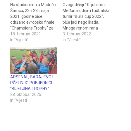
Na stadionima u Modriči i
Ovogodišnji 10. jubilarni
Šamcu, 22. i 23. maja
Međunarodnim fudbalski
2021. godine biće
turnir "Bulls cup 2022",
održano evropsko finale
biće jači nego ikada.
"Champions Trophy" za
Mnoga renomirana
djecu rođenu 2012.
18. februar 2021.
fudbalska imena naći će
3. februar 2022.
godine i mlađe.
In "Vijesti"
se na listi učesnika. Po
In "Vijesti"
Sporazum o organizaciji
prvi put, na "Bulls cup
ovog turnira, u Šamcu,
2022" dolaze mladi
potpisali su: načelnici
fudbaleri Dinama iz
opština Šamac i Modriča,
Zagreba. O omladinskoj
Đorđe Miličević i Jovica
školi zagrebačkih
Gojković i prvi čovjek
"modrih" nema potrebe
ARSENAL, SARAJEVO I
Balkan Alpe adria…
trošiti riječi i sigurno je da
PČELINJO POBJEDNICI
će…
“BIJELJINA TROPHY”
28. oktobar 2025.
In "Vijesti"