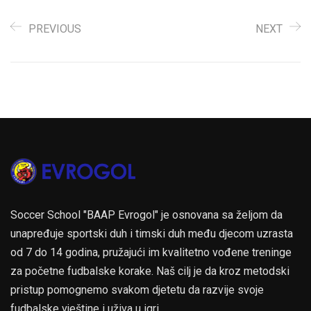
PREVIOUS
NEXT
Soccer School "BAAP Evrogol" je osnovana sa željom da
unapređuje sportski duh i timski duh među djecom uzrasta
od 7 do 14 godina, pružajući im kvalitetno vođene treninge
za početne fudbalske korake. Naš cilj je da kroz metodski
pristup pomognemo svakom djetetu da razvije svoje
fudbalske vještine i uživa u igri.