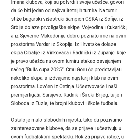
Imena klubova, koji su potvrdili svoje učešće, govori
da će biti jedan od najkvalitetnijih turnira. Na turnir
stiže bugarski višestruki šampion CSKA iz Sofije, iz
Srbije dolaze prvoligaške ekipe: Vojvodina i Čukarički,
a iz Sjeverne Makedonije dobro poznato ime na ovim
prostorima Vardar iz Skoplja. Iz Hrvatske dolaze
ekipa Cibalije iz Vinkovaca i Radnički iz Županje, koje
je pravo učešća na ovom turniru stekao osvajanjem
našeg “Bulls cupa 2025”. Crnu Goru će predstavljati
nekoliko ekipa, a izdvajamo najstariji klub na ovim
prostorima, Lovćen iz Cetinja. Učestvovaće i naši
premijerligaši: Sarajevo, Radnik i Široki Brijeg, tu je i
Sloboda iz Tuzle, te brojni klubovi i škole fudbala.
Ostalo je malo slobodnih mjesta, tako da pozivamo
zainteresovane klubove, da se prijave i učestvuju u
ovom fudbalskom spektaklu. Rok za prijave ističe, u