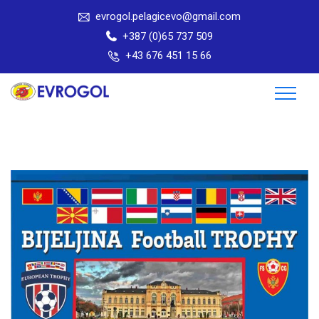
evrogol.pelagicevo@gmail.com
+387 (0)65 737 509
+43 676 451 15 66