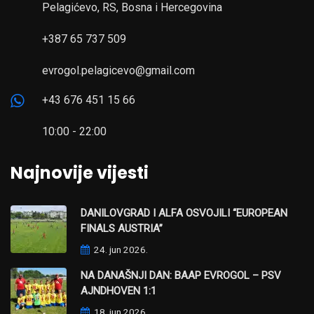
Pelagićevo, RS, Bosna i Hercegovina
+387 65 737 509
evrogol.pelagicevo@gmail.com
+43 676 451 15 66
10:00 - 22:00
Najnovije vijesti
DANILOVGRAD I ALFA OSVOJILI “EUROPEAN
FINALS AUSTRIA”
24. jun 2026.
NA DANAŠNJI DAN: BAAP EVROGOL – PSV
AJNDHOVEN 1:1
18. jun 2026.