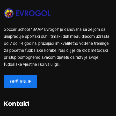
Soccer School "BAAP Evrogol" je osnovana sa željom da
unapređuje sportski duh i timski duh među djecom uzrasta
od 7 do 14 godina, pružajući im kvalitetno vođene treninge
za početne fudbalske korake. Naš cilj je da kroz metodski
pristup pomognemo svakom djetetu da razvije svoje
fudbalske vještine i uživa u igri.
OPŠIRNIJE
Kontakt