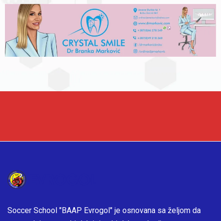
Soccer School "BAAP Evrogol" je osnovana sa željom da