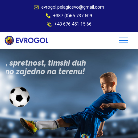
evrogol.pelagicevo@gmail.com
+387 (0)65 737 509
+43 676 451 15 66
Snaga, spretnost, timski duh
rastemo zajedno na terenu!