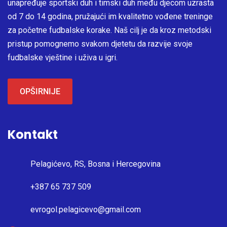
unapređuje sportski duh i timski duh među djecom uzrasta
od 7 do 14 godina, pružajući im kvalitetno vođene treninge
za početne fudbalske korake. Naš cilj je da kroz metodski
pristup pomognemo svakom djetetu da razvije svoje
fudbalske vještine i uživa u igri.
OPŠIRNIJE
Kontakt
Pelagićevo, RS, Bosna i Hercegovina
+387 65 737 509
evrogol.pelagicevo@gmail.com