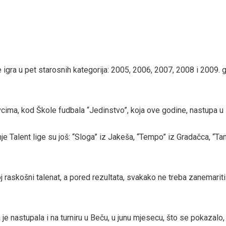
 igra u pet starosnih kategorija: 2005, 2006, 2007, 2008 i 2009. 
cima, kod Škole fudbala “Jedinstvo”, koja ove godine, nastupa u 
 Talent lige su još: “Sloga” iz Jakeša, “Tempo” iz Gradačca, “Tan
raskošni talenat, a pored rezultata, svakako ne treba zanemariti i
je nastupala i na turniru u Beču, u junu mjesecu, što se pokazalo,