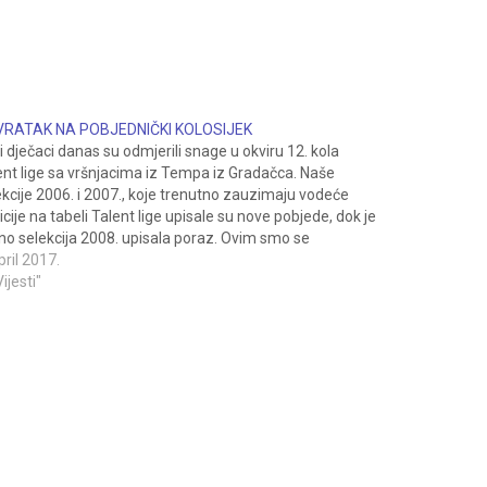
RATAK NA POBJEDNIČKI KOLOSIJEK
i dječaci danas su odmjerili snage u okviru 12. kola
ent lige sa vršnjacima iz Tempa iz Gradačca. Naše
ekcije 2006. i 2007., koje trenutno zauzimaju vodeće
icije na tabeli Talent lige upisale su nove pobjede, dok je
ino selekcija 2008. upisala poraz. Ovim smo se
anširali našim drugarima iz…
pril 2017.
Vijesti"