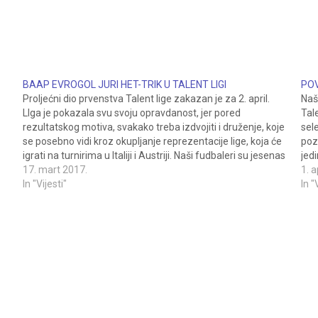
BAAP EVROGOL JURI HET-TRIK U TALENT LIGI
POV
Proljećni dio prvenstva Talent lige zakazan je za 2. april.
Naš
LIga je pokazala svu svoju opravdanost, jer pored
Tal
rezultatskog motiva, svakako treba izdvojiti i druženje, koje
sel
se posebno vidi kroz okupljanje reprezentacije lige, koja će
poz
igrati na turnirima u Italiji i Austriji. Naši fudbaleri su jesenas
jed
odlično odigrali prvi dio…
17. mart 2017.
rev
1. a
In "Vijesti"
In "