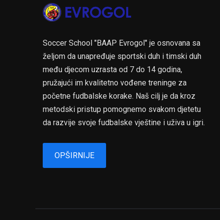
Soccer School "BAAP Evrogol" je osnovana sa
željom da unapređuje sportski duh i timski duh
među djecom uzrasta od 7 do 14 godina,
pružajući im kvalitetno vođene treninge za
početne fudbalske korake. Naš cilj je da kroz
metodski pristup pomognemo svakom djetetu
da razvije svoje fudbalske vještine i uživa u igri.
OPŠIRNIJE