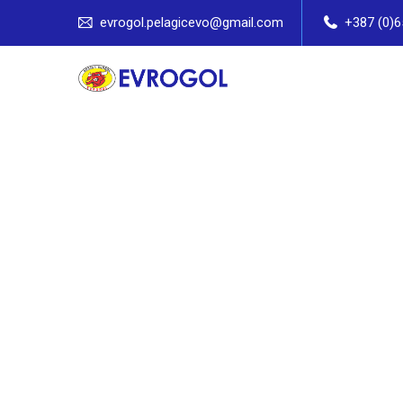
evrogol.pelagicevo@gmail.com
+387 (0)6