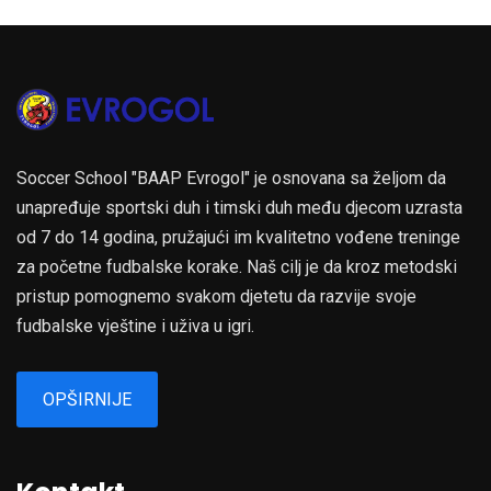
Soccer School "BAAP Evrogol" je osnovana sa željom da
unapređuje sportski duh i timski duh među djecom uzrasta
od 7 do 14 godina, pružajući im kvalitetno vođene treninge
za početne fudbalske korake. Naš cilj je da kroz metodski
pristup pomognemo svakom djetetu da razvije svoje
fudbalske vještine i uživa u igri.
OPŠIRNIJE