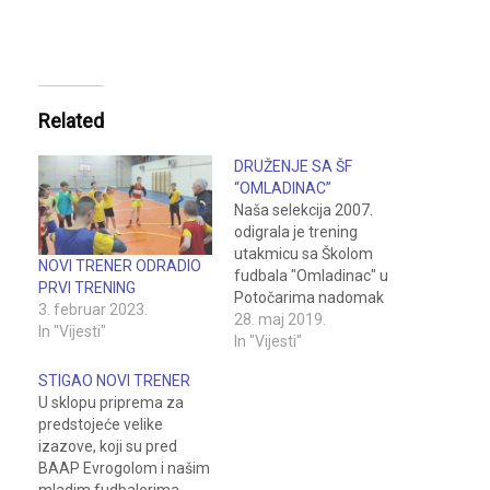
Related
DRUŽENJE SA ŠF
“OMLADINAC”
Naša selekcija 2007.
odigrala je trening
utakmicu sa Školom
NOVI TRENER ODRADIO
fudbala "Omladinac" u
PRVI TRENING
Potočarima nadomak
3. februar 2023.
Brčkog. Bila je ovo
28. maj 2019.
In "Vijesti"
odlična prilika da trener
In "Vijesti"
Zoran Nikolić isproba sve
STIGAO NOVI TRENER
taktičke varijante pred
U sklopu priprema za
nastupajući "Champions
predstojeće velike
Trophy", za U-12, koji se
izazove, koji su pred
održava u Dornbirnu,
BAAP Evrogolom i našim
podno Alpa. Inače,