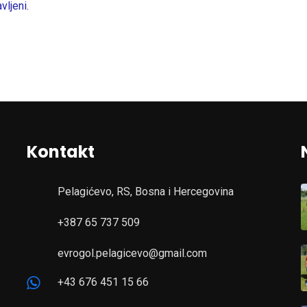
avljeni
.
Kontakt
Pelagićevo, RS, Bosna i Hercegovina
+387 65 737 509
evrogol.pelagicevo@gmail.com
+43 676 451 15 66