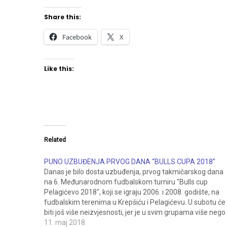
Share this:
Facebook
X
Like this:
Related
PUNO UZBUĐENJA PRVOG DANA “BULLS CUPA 2018”
Danas je bilo dosta uzbuđenja, prvog takmičarskog dana
na 6. Međunarodnom fudbalskom turniru "Bulls cup
Pelagićevo 2018", koji se igraju 2006. i 2008. godište, na
fudbalskim terenima u Krepšiću i Pelagićevu. U subotu će
biti još više neizvjesnosti, jer je u svim grupama više nego
zanimljivo, oko plasmana u drugu…
11. maj 2018.