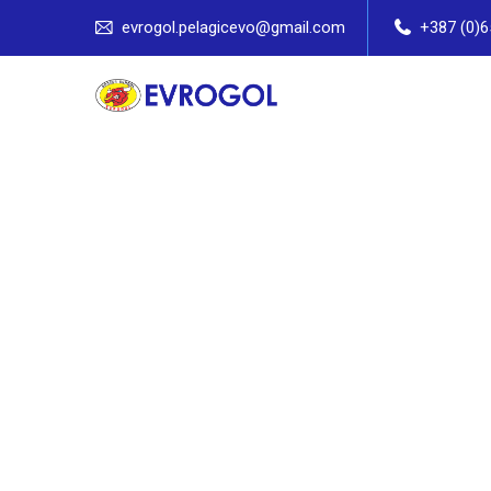
evrogol.pelagicevo@gmail.com
+387 (0)6