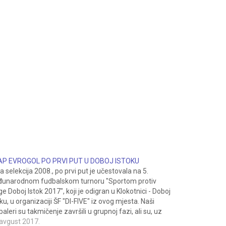
P EVROGOL PO PRVI PUT U DOBOJ ISTOKU
a selekcija 2008., po prvi put je učestovala na 5.
unarodnom fudbalskom turnoru "Sportom protiv
ge Doboj Istok 2017", koji je odigran u Klokotnici - Doboj
ku, u organizaciji ŠF "DI-FIVE" iz ovog mjesta. Naši
aleri su takmičenje završili u grupnoj fazi, ali su, uz
o sportske sreće, lako smo…
 avgust 2017.