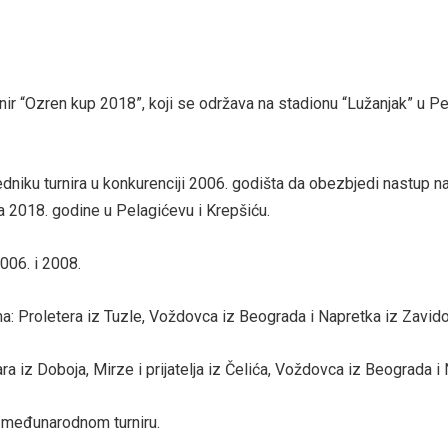
ir “Ozren kup 2018”, koji se održava na stadionu “Lužanjak” u Pet
niku turnira u konkurenciji 2006. godišta da obezbjedi nastup 
a 2018. godine u Pelagićevu i Krepšiću.
006. i 2008.
: Proletera iz Tuzle, Voždovca iz Beograda i Napretka iz Zavido
ra iz Doboja, Mirze i prijatelja iz Čelića, Voždovca iz Beograda i
 međunarodnom turniru.