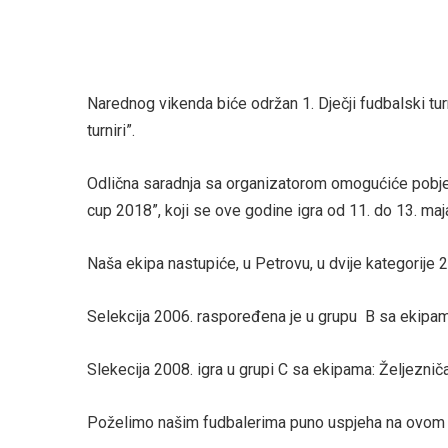
Narednog vikenda biće održan 1. Dječji fudbalski turn
turniri”.
Odlična saradnja sa organizatorom omogućiće pobjed
cup 2018”, koji se ove godine igra od 11. do 13. maj
Naša ekipa nastupiće, u Petrovu, u dvije kategorije 2
Selekcija 2006. raspoređena je u grupu B sa ekipama
Slekecija 2008. igra u grupi C sa ekipama: Željezniča
Poželimo našim fudbalerima puno uspjeha na ovom