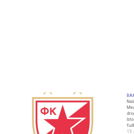
BAA
Naš
Međ
dro
Isto
fudb
mal
13.