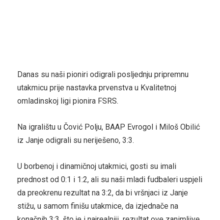
Danas su naši pioniri odigrali posljednju pripremnu
utakmicu prije nastavka prvenstva u Kvalitetnoj
omladinskoj ligi pionira FSRS.
Na igralištu u Čović Polju, BAAP Evrogol i Miloš Obilić
iz Janje odigrali su neriješeno, 3:3.
U borbenoj i dinamičnoj utakmici, gosti su imali
prednost od 0:1 i 1:2, ali su naši mladi fudbaleri uspjeli
da preokrenu rezultat na 3:2, da bi vršnjaci iz Janje
stižu, u samom finišu utakmice, da izjednače na
konačnih 3:3, što je i najrealniji rezultat ove zanimljive