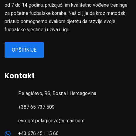
od 7 do 14 godina, pružajući im kvalitetno vođene treninge
za početne fudbalske korake. Naš cilj je da kroz metodski
pristup pomognemo svakom djetetu da razvije svoje
fudbalske vještine i uživa u igri.
OPŠIRNIJE
Kontakt
Pelagićevo, RS, Bosna i Hercegovina
+387 65 737 509
evrogol.pelagicevo@gmail.com
+43 676 451 15 66