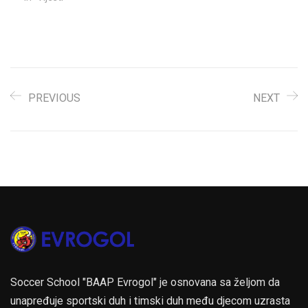
PREVIOUS
NEXT
Soccer School "BAAP Evrogol" je osnovana sa željom da
unapređuje sportski duh i timski duh među djecom uzrasta