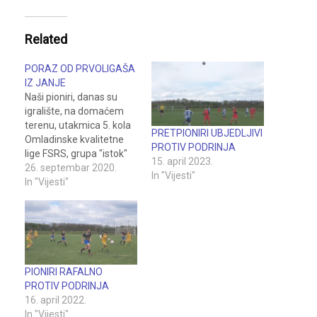
Related
PORAZ OD PRVOLIGAŠA
IZ JANJE
Naši pioniri, danas su
igralište, na domaćem
terenu, utakmica 5. kola
PRETPIONIRI UBJEDLJIVI
Omladinske kvalitetne
PROTIV PODRINJA
lige FSRS, grupa "istok"
15. april 2023.
sa prvoligašem
26. septembar 2020.
In "Vijesti"
Podrinjem iz Janje. Na
In "Vijesti"
kraju su gosti iz Janje
slavili sa pobedničkih 4:0
(0: 0). Nakon odličnog
prvog poluvremena, u
kojem su mreže mirovale
u kojem smo imali izgled
PIONIRI RAFALNO
prilike za…
PROTIV PODRINJA
16. april 2022.
In "Vijesti"