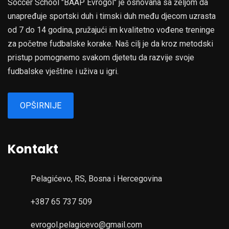
Soccer School "BAAP Evrogol" je osnovana sa željom da
unapređuje sportski duh i timski duh među djecom uzrasta
od 7 do 14 godina, pružajući im kvalitetno vođene treninge
za početne fudbalske korake. Naš cilj je da kroz metodski
pristup pomognemo svakom djetetu da razvije svoje
fudbalske vještine i uživa u igri.
OPŠIRNIJE
Kontakt
Pelagićevo, RS, Bosna i Hercegovina
+387 65 737 509
evrogol.pelagicevo@gmail.com