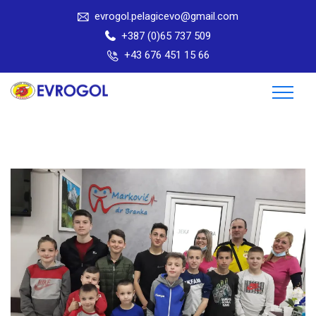
evrogol.pelagicevo@gmail.com
+387 (0)65 737 509
+43 676 451 15 66