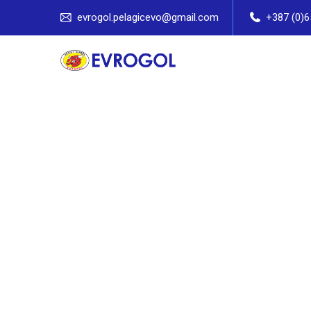
evrogol.pelagicevo@gmail.com
+387 (0)6