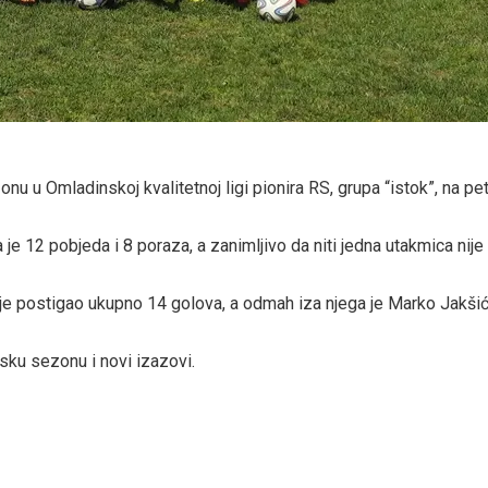
onu u Omladinskoj kvalitetnoj ligi pionira RS, grupa “istok”, na 
je 12 pobjeda i 8 poraza, a zanimljivo da niti jedna utakmica nij
koji je postigao ukupno 14 golova, a odmah iza njega je Marko Jakš
ku sezonu i novi izazovi.