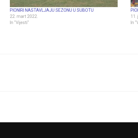
PIONIRI NASTAVLJAJU SEZONU U SUBOTU
PIO
22. mart 2022.
11.
In "Vijesti"
In "