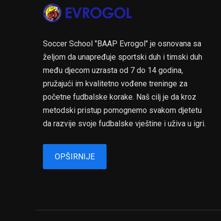
Soccer School "BAAP Evrogol" je osnovana sa
željom da unapređuje sportski duh i timski duh
među djecom uzrasta od 7 do 14 godina,
pružajući im kvalitetno vođene treninge za
početne fudbalske korake. Naš cilj je da kroz
metodski pristup pomognemo svakom djetetu
da razvije svoje fudbalske vještine i uživa u igri.
OPŠIRNIJE