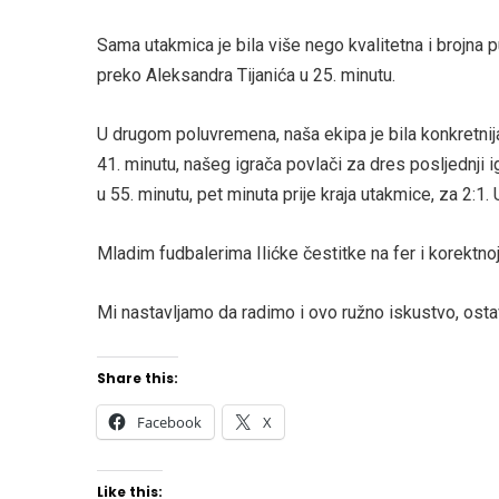
Sama utakmica je bila više nego kvalitetna i brojna 
preko Aleksandra Tijanića u 25. minutu.
U drugom poluvremena, naša ekipa je bila konkretnija,
41. minutu, našeg igrača povlači za dres posljednji i
u 55. minutu, pet minuta prije kraja utakmice, za 2:1
Mladim fudbalerima Ilićke čestitke na fer i korektnoj
Mi nastavljamo da radimo i ovo ružno iskustvo, osta
Share this:
Facebook
X
Like this: