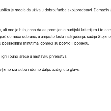
publika je mogla da uživa u dobroj fudbalskoj predstavi. Domaćin j
 ali ono je bilo jasno da se promijenio sudijski kriterijum i to s
grać domaće odbrane, a umjesto faula i isključenja, sudija Stojanov
. U posljednjim minutima, domaći su potvrdili pobjedu.
 igri i puno sreće u nastavku prvenstva.
vljamo iza sebe i idemo dalje, uzdignute glave.