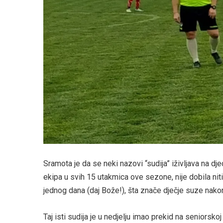
Sramota je da se neki nazovi “sudija” iživljava na djeci
ekipa u svih 15 utakmica ove sezone, nije dobila niti 
jednog dana (daj Bože!), šta znače dječje suze nako
Taj isti sudija je u nedjelju imao prekid na seniorskoj