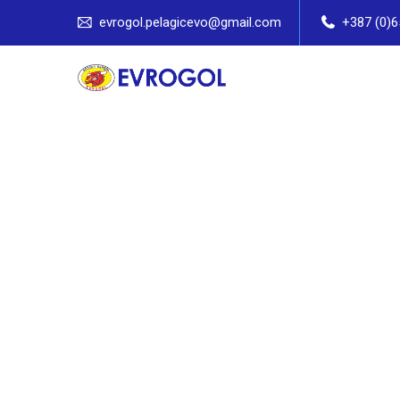
evrogol.pelagicevo@gmail.com
+387 (0)6