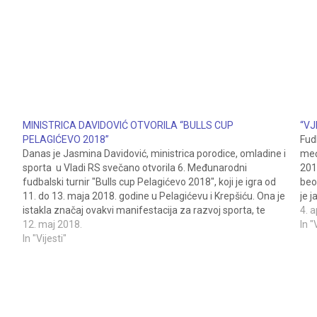
MINISTRICA DAVIDOVIĆ OTVORILA “BULLS CUP
“VJ
PELAGIĆEVO 2018”
Fud
Danas je Jasmina Davidović, ministrica porodice, omladine i
međ
sporta u Vladi RS svečano otvorila 6. Međunarodni
201
fudbalski turnir "Bulls cup Pelagićevo 2018", koji je igra od
beog
11. do 13. maja 2018. godine u Pelagićevu i Krepšiću. Ona je
je j
istakla značaj ovakvi manifestacija za razvoj sporta, te
naj
4. a
poželjela svim učesnicima mnogo…
12. maj 2018.
me
In "
In "Vijesti"