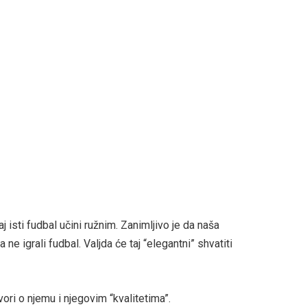
taj isti fudbal učini ružnim. Zanimljivo je da naša
ne igrali fudbal. Valjda će taj “elegantni” shvatiti
ovori o njemu i njegovim “kvalitetima”.