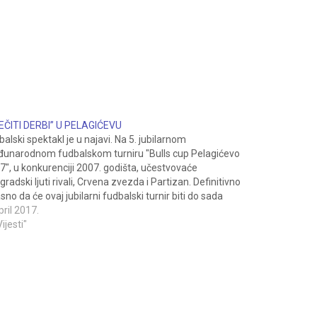
EČITI DERBI” U PELAGIĆEVU
balski spektakl je u najavi. Na 5. jubilarnom
unarodnom fudbalskom turniru "Bulls cup Pelagićevo
7", u konkurenciji 2007. godišta, učestvovaće
radski ljuti rivali, Crvena zvezda i Partizan. Definitivno
asno da će ovaj jubilarni fudbalski turnir biti do sada
jači, jer će okupiti ekipe iz sedam evropskih država, a
pril 2017.
đu…
Vijesti"