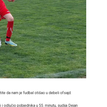
tite da nam je fudbal otišao u debeli ofsajd.
i i odlučio pobjednika u 55. minutu, sudija Dejan