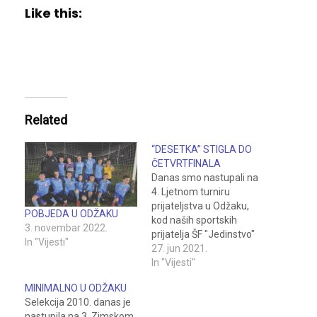
Like this:
Related
“DESETKA” STIGLA DO
ČETVRTFINALA
Danas smo nastupali na
4. Ljetnom turniru
prijateljstva u Odžaku,
POBJEDA U ODŽAKU
kod naših sportskih
3. novembar 2022.
prijatelja ŠF "Jedinstvo"
In "Vijesti"
iz ovog grada. Selekcija
27. jun 2021.
2010. zaustavljena je u
In "Vijesti"
četvrtfinalu. U grupi B,
MINIMALNO U ODŽAKU
naša selekcija je najprije
Selekcija 2010. danas je
odigrala neriješeno, bez
nastupila na 3. Zimskom