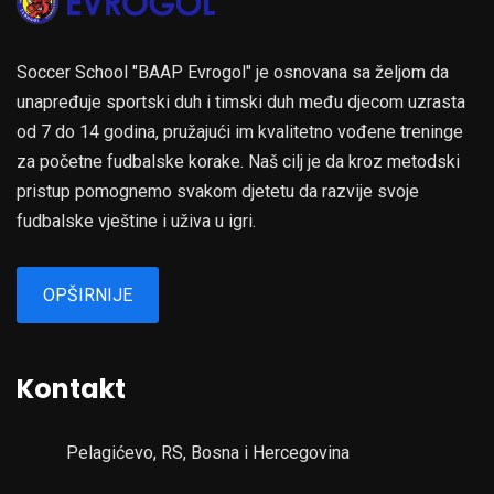
Soccer School "BAAP Evrogol" je osnovana sa željom da
unapređuje sportski duh i timski duh među djecom uzrasta
od 7 do 14 godina, pružajući im kvalitetno vođene treninge
za početne fudbalske korake. Naš cilj je da kroz metodski
pristup pomognemo svakom djetetu da razvije svoje
fudbalske vještine i uživa u igri.
OPŠIRNIJE
Kontakt
Pelagićevo, RS, Bosna i Hercegovina