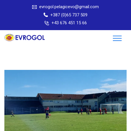
evrogol.pelagicevo@gmail.com
+387 (0)65 737 509
+43 676 451 15 66