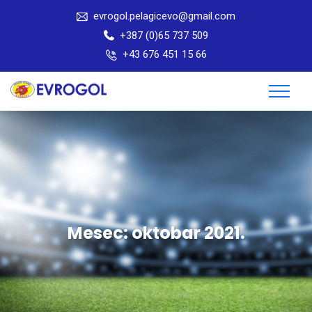
evrogol.pelagicevo@gmail.com
+387 (0)65 737 509
+43 676 451 15 66
Mesec:
oktobar 2021.