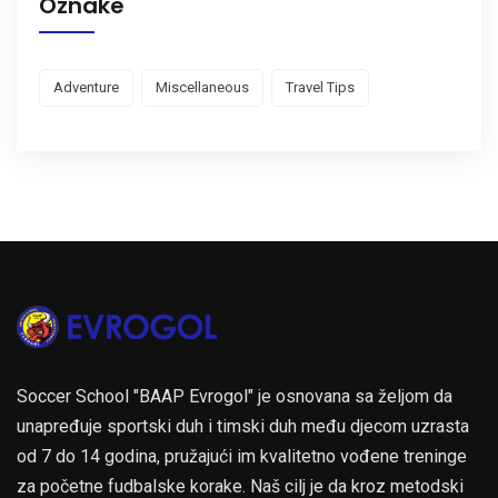
Oznake
Adventure
Miscellaneous
Travel Tips
Soccer School "BAAP Evrogol" je osnovana sa željom da
unapređuje sportski duh i timski duh među djecom uzrasta
od 7 do 14 godina, pružajući im kvalitetno vođene treninge
za početne fudbalske korake. Naš cilj je da kroz metodski