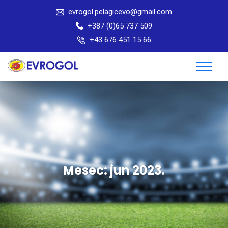
evrogol.pelagicevo@gmail.com
+387 (0)65 737 509
+43 676 451 15 66
Mesec:
jun 2023.