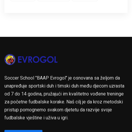
Soccer School "BAAP Evrogol" je osnovana sa željom da
unapređuje sportski duh i timski duh među djecom uzrasta
od 7 do 14 godina, pružajući im kvalitetno vođene treninge
za početne fudbalske korake. Naš cilj je da kroz metodski
pristup pomognemo svakom djetetu da razvije svoje
fudbalske vještine i uživa u igri.