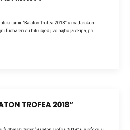
alski turnir “Balaton Trofea 2018” u mađarskom
i fudbaleri su bili ubjedljivo najbolja ekipa, pri
ATON TROFEA 2018”
i fudbalski turnir “Balaton Trofea 2018” u Šiofoku, u