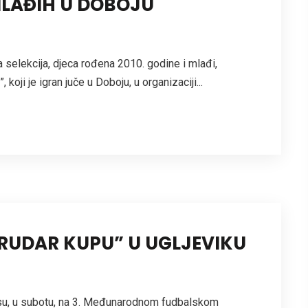
LAĐIH U DOBOJU
selekcija, djeca rođena 2010. godine i mlađi,
 koji je igran juče u Doboju, u organizaciji...
 “RUDAR KUPU” U UGLJEVIKU
e su, u subotu, na 3. Međunarodnom fudbalskom