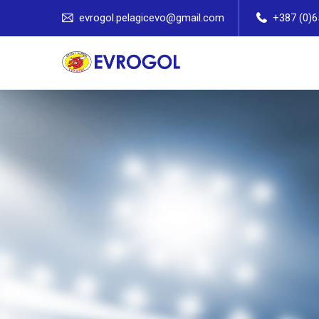
evrogol.pelagicevo@gmail.com
+387 (0)6