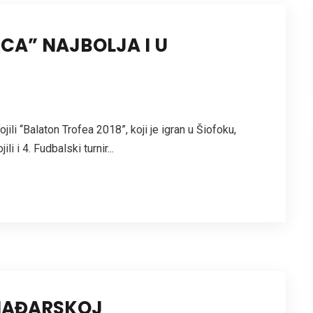
CA” NAJBOLJA I U
ili “Balaton Trofea 2018”, koji je igran u Šiofoku,
i i 4. Fudbalski turnir...
MAĐARSKOJ