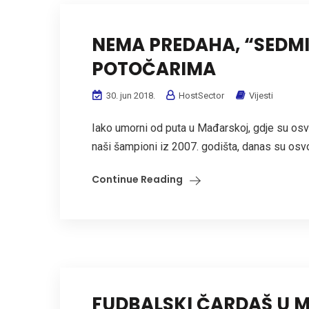
NEMA PREDAHA, “SEDMI
POTOČARIMA
30. jun 2018.
HostSector
Vijesti
Iako umorni od puta u Mađarskoj, gdje su osvoj
naši šampioni iz 2007. godišta, danas su osvojil
Continue Reading
FUDBALSKI ČARDAŠ U 