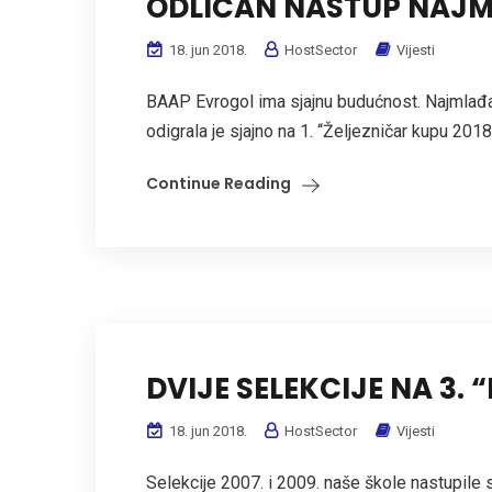
ODLIČAN NASTUP NAJM
18. jun 2018.
HostSector
Vijesti
BAAP Evrogol ima sjajnu budućnost. Najmlađa 
odigrala je sjajno na 1. “Željezničar kupu 2018”,
Continue Reading
DVIJE SELEKCIJE NA 3.
18. jun 2018.
HostSector
Vijesti
Selekcije 2007. i 2009. naše škole nastupil