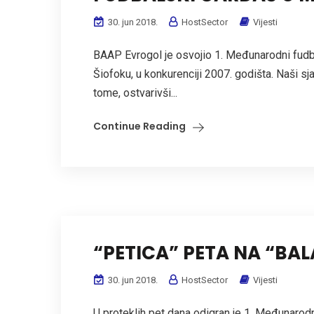
30. jun 2018.
HostSector
Vijesti
BAAP Evrogol je osvojio 1. Međunarodni fudb
Šiofoku, u konkurenciji 2007. godišta. Naši sjajn
tome, ostvarivši...
Continue Reading
“PETICA” PETA NA “BAL
30. jun 2018.
HostSector
Vijesti
U proteklih pet dana odigran je 1. Međunarodn