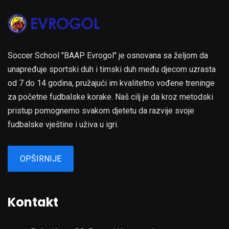
Soccer School "BAAP Evrogol" je osnovana sa željom da
unapređuje sportski duh i timski duh među djecom uzrasta
od 7 do 14 godina, pružajući im kvalitetno vođene treninge
za početne fudbalske korake. Naš cilj je da kroz metodski
pristup pomognemo svakom djetetu da razvije svoje
fudbalske vještine i uživa u igri.
OPŠIRNIJE
Kontakt